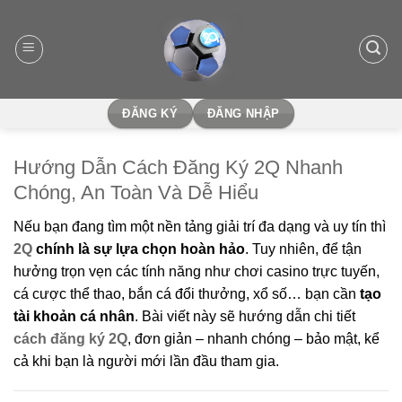
Chuyển
đến
nội
dung
ĐĂNG KÝ
ĐĂNG NHẬP
Hướng Dẫn Cách Đăng Ký 2Q Nhanh
Chóng, An Toàn Và Dễ Hiểu
Nếu bạn đang tìm một nền tảng giải trí đa dạng và uy tín thì
2Q
chính là sự lựa chọn hoàn hảo
. Tuy nhiên, để tận
hưởng trọn vẹn các tính năng như chơi casino trực tuyến,
cá cược thể thao, bắn cá đổi thưởng, xổ số… bạn cần
tạo
tài khoản cá nhân
. Bài viết này sẽ hướng dẫn chi tiết
cách đăng ký 2Q
, đơn giản – nhanh chóng – bảo mật, kể
cả khi bạn là người mới lần đầu tham gia.