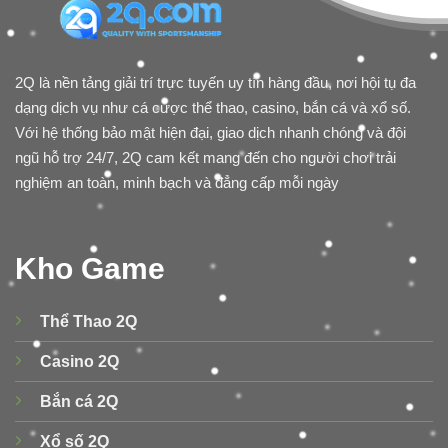
2Q là nền tảng giải trí trực tuyến uy tín hàng đầu, nơi hội tụ đa
dạng dịch vụ như cá cược thể thao, casino, bắn cá và xổ số.
Với hệ thống bảo mật hiện đại, giao dịch nhanh chóng và đội
ngũ hỗ trợ 24/7, 2Q cam kết mang đến cho người chơi trải
nghiệm an toàn, minh bạch và đẳng cấp mỗi ngày
Kho Game
Thể Thao 2Q
Casino 2Q
Bắn cá 2Q
Xổ số 2Q