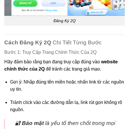
Đăng Ký 2Q
Cách Đăng Ký 2Q
Chi Tiết Từng Bước
Bước 1: Truy Cập Trang Chính Thức Của 2Q
Hãy đảm bảo rằng bạn đang truy cập đúng vào
website
chính thức của 2Q
để tránh các trang giả mạo.
Gợi ý: Nhập đúng tên miền hoặc nhấn link từ các nguồn
uy tín.
Tránh click vào các đường dẫn lạ, link rút gọn không rõ
nguồn.
🔐
Bảo mật
là yếu tố then chốt trong mọi