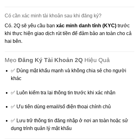
Có cần xác minh tài khoản sau khi đăng ký?
Có. 2Q sẽ yêu cầu bạn
xác minh danh tính (KYC)
trước
khi thực hiện giao dịch rút tiền để đảm bảo an toàn cho cả
hai bên.
Mẹo
Đăng Ký Tài Khoản 2Q
Hiệu Quả
✅ Dùng mật khẩu mạnh và không chia sẻ cho người
khác
✅ Luôn kiểm tra lại thông tin trước khi xác nhận
✅ Ưu tiên dùng email/số điện thoại chính chủ
✅ Lưu trữ thông tin đăng nhập ở nơi an toàn hoặc sử
dụng trình quản lý mật khẩu