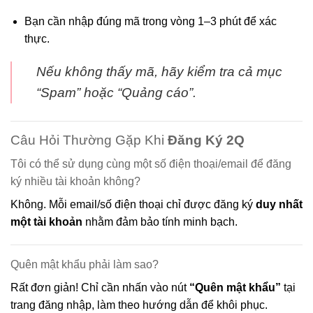
Bạn cần nhập đúng mã trong vòng 1–3 phút để xác
thực.
Nếu không thấy mã, hãy kiểm tra cả mục
“Spam” hoặc “Quảng cáo”.
Câu Hỏi Thường Gặp Khi
Đăng Ký 2Q
Tôi có thể sử dụng cùng một số điện thoại/email để đăng
ký nhiều tài khoản không?
Không. Mỗi email/số điện thoại chỉ được đăng ký
duy nhất
một tài khoản
nhằm đảm bảo tính minh bạch.
Quên mật khẩu phải làm sao?
Rất đơn giản! Chỉ cần nhấn vào nút
“Quên mật khẩu”
tại
trang đăng nhập, làm theo hướng dẫn để khôi phục.